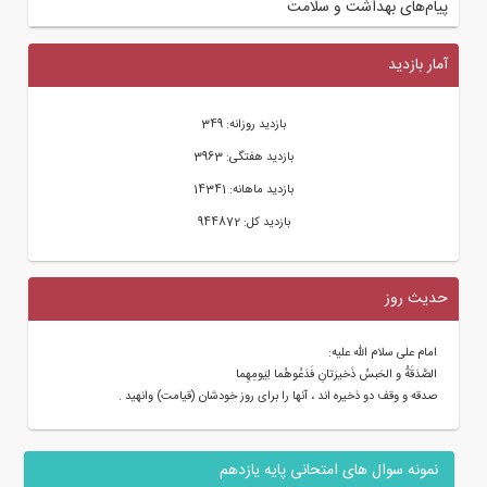
پیام‌های بهداشت و سلامت
آمار بازدید
بازدید روزانه: 349
بازدید هفتگی: 3963
بازدید ماهانه: 14341
بازدید کل: 944872
حدیث روز
امام علی سلام الله علیه:
الصَّدَقَةُ و الحَبسُ ذَخیرَتانِ فَدَعُوهُما لِیَومِهِما
صدقه و وقف دو ذخیره اند ، آنها را براى روز خودشان (قیامت) وانهید .
نمونه سوال های امتحانی پایه یازدهم