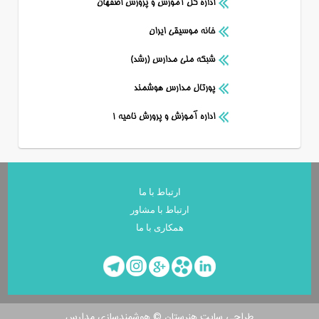
اطلاعات تماس
ارتباط
با ما
آدرس:
اصفهان،
خیابان آذر، کوچه استاد تاج اصفهانی
ارتباط با مشاور
شماره تماس: 03132356965
همکاری با ما
honarhayezibag@yahoo.com
ایمیل:
طراحی سایت هنرستان
©
هوشمندسازی مدارس