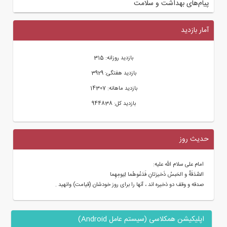
پیام‌های بهداشت و سلامت
آمار بازدید
بازدید روزانه: 315
بازدید هفتگی: 3929
بازدید ماهانه: 14307
بازدید کل: 944838
حدیث روز
امام علی سلام الله علیه:
الصَّدَقَةُ و الحَبسُ ذَخیرَتانِ فَدَعُوهُما لِیَومِهِما
صدقه و وقف دو ذخیره اند ، آنها را براى روز خودشان (قیامت) وانهید .
اپلیکیشن همکلاسی (سیستم عامل Android)