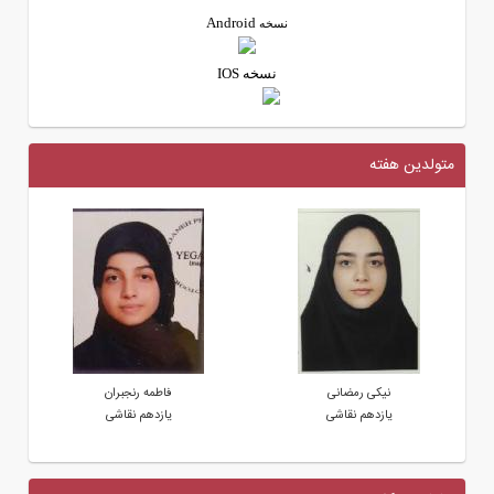
Android
نسخه
نسخه IOS
متولدین هفته
نیکی رمضانی
فاطمه رنجبران
یازدهم نقاشی
یازدهم نقاشی