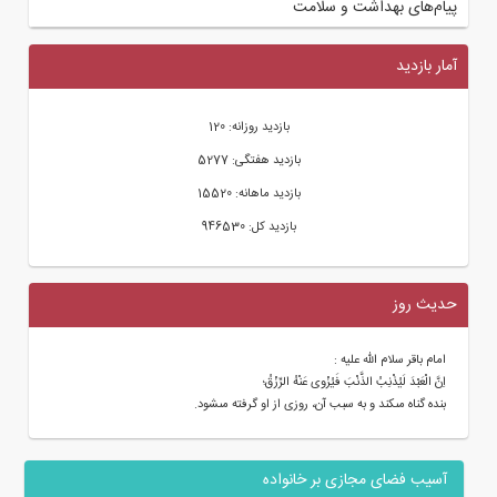
پیام‌های بهداشت و سلامت
آمار بازدید
بازدید روزانه: 120
بازدید هفتگی: 5277
بازدید ماهانه: 15520
بازدید کل: 946530
حدیث روز
امام باقر سلام الله علیه :
اِنَّ الْعَبْدَ لَیُذْنِبُ الذَّنْبَ فَیُزْوى عَنْهُ الرِّزْقُ؛
بنده گناه مى‏کند و به سبب آن، روزى از او گرفته مى‏شود.
آسیب فضای مجازی بر خانواده