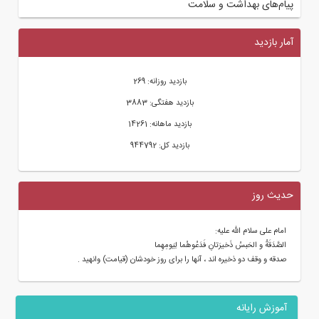
پیام‌های بهداشت و سلامت
آمار بازدید
بازدید روزانه: 269
بازدید هفتگی: 3883
بازدید ماهانه: 14261
بازدید کل: 944792
حدیث روز
امام علی سلام الله علیه:
الصَّدَقَةُ و الحَبسُ ذَخیرَتانِ فَدَعُوهُما لِیَومِهِما
صدقه و وقف دو ذخیره اند ، آنها را براى روز خودشان (قیامت) وانهید .
آموزش رایانه