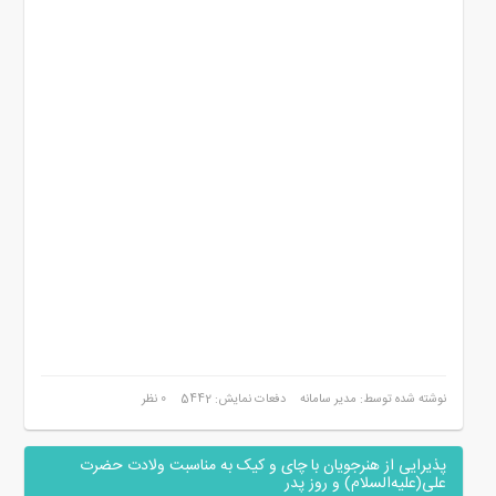
نوشته شده توسط: مدیر سامانه
دفعات نمایش: 5442
0 نظر
پذیرایی از هنرجویان با چای و کیک به مناسبت ولادت حضرت
علی(علیه‌السلام) و روز پدر