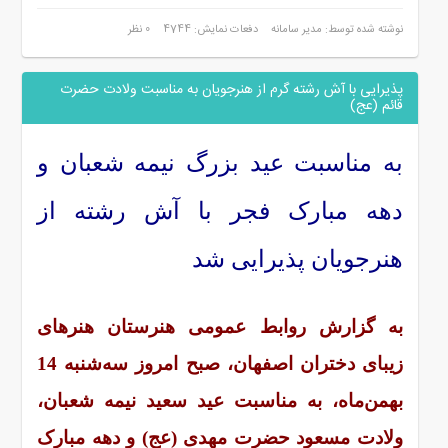
نوشته شده توسط: مدیر سامانه
دفعات نمایش: 4744
0 نظر
پذیرایی با آش رشته گرم از هنرجویان به مناسبت ولادت حضرت
قائم (عج)
به مناسبت عید بزرگ نیمه شعبان و
دهه مبارک فجر با آش رشته از
هنرجویان پذیرایی شد
به گزارش روابط عمومی هنرستان هنرهای
زیبای دختران اصفهان، صبح امروز سه‌شنبه 14
بهمن‌ماه، به مناسبت عید سعید نیمه شعبان،
ولادت مسعود حضرت مهدی (عج) و دهه مبارک