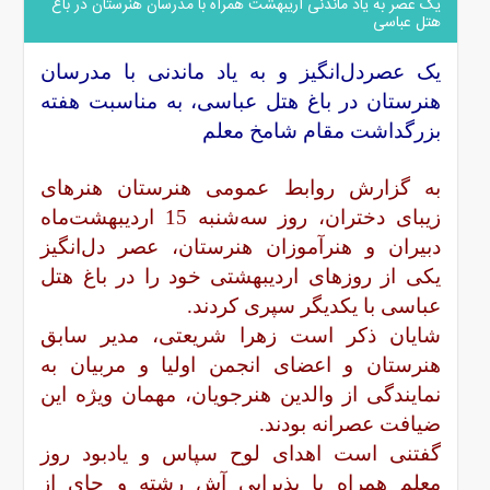
یک عصر به یاد ماندنی اریبهشت همراه با مدرسان هنرستان در باغ
هتل عباسی
یک عصردل‌انگیز و به یاد ماندنی با مدرسان
هنرستان در باغ هتل عباسی، به مناسبت هفته
بزرگداشت مقام شامخ معلم
به گزارش روابط عمومی هنرستان هنرهای
زیبای دختران، روز سه‌شنبه 15 اردیبهشت‌ماه
دبیران و هنرآموزان هنرستان، عصر دل‌انگیز
یکی از روزهای اردیبهشتی خود را در باغ هتل
عباسی با یکدیگر سپری کردند.
شایان ذکر است زهرا شریعتی، مدیر سابق
هنرستان و اعضای انجمن اولیا و مربیان به
نمایندگی از والدین هنرجویان، مهمان ویژه این
ضیافت عصرانه بودند.
گفتنی است اهدای لوح سپاس و یادبود روز
معلم همراه با پذیرایی آش رشته و چای از