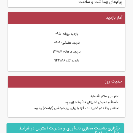
پیام‌های بهداشت و سلامت
آمار بازدید
بازدید روزانه: 295
بازدید هفتگی: 3909
بازدید ماهانه: 14287
بازدید کل: 944818
حدیث روز
امام علی سلام الله علیه:
الصَّدَقَةُ و الحَبسُ ذَخیرَتانِ فَدَعُوهُما لِیَومِهِما
صدقه و وقف دو ذخیره اند ، آنها را براى روز خودشان (قیامت) وانهید .
برگزاری نشست مجازی تاب‌آوری و مدیریت استرس در شرایط