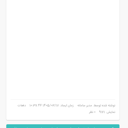
نوشته شده توسط: مدیر سامانه
زمان ایجاد: 1405/03/12 10:37:46
دفعات
نمایش: 9171
0 نظر