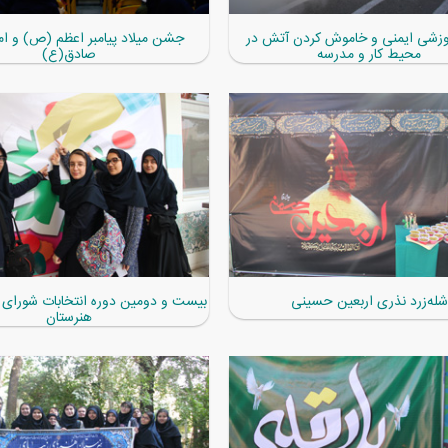
آموزشی ایمنی و خاموش کردن آتش در
جشن میلاد پیامبر اعظم (ص) و ام
محیط کار و مدرسه
صادق(ع)
شله‌زرد نذری اربعین حسینی
بیست و دومین دوره انتخابات شورای 
هنرستان