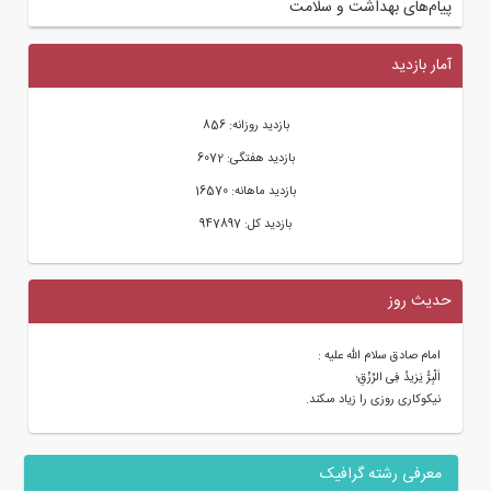
پیام‌های بهداشت و سلامت
آمار بازدید
بازدید روزانه: 856
بازدید هفتگی: 6072
بازدید ماهانه: 16570
بازدید کل: 947897
حدیث روز
امام صادق سلام الله علیه :
اَلْبِرُّ یَزیدُ فِى الرِّزْقِ؛
نیکوکارى روزى را زیاد مى‏کند.
معرفی رشته گرافیک