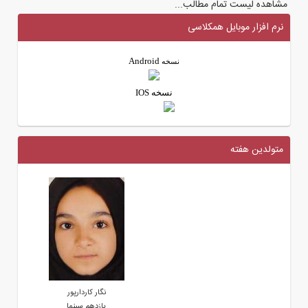
مشاهده لیست تمام مطالب...
نرم افزار موبایل همکلاسی
Android
نسخه
نسخه IOS
متولدین هفته
نگار کاردارپور
یازدهم سینما